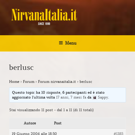
Salta
al
contenuto
NIRVANA ITALIA
Kurt Cobain Biografia Discografia
Menu
berlusc
Home
›
Forum
›
Forum nirvanaitalia.it
›
berlusc
Questo topic ha 10 risposte, 6 partecipanti ed è stato
aggiornato l'ultima volta
17 anni, 7 mesi fa
da
Sappy
.
Stai visualizzando 11 post - dal 1 a 11 (di 11 totali)
Autore
Post
19 Giugno 2004 alle 18:50
#1385