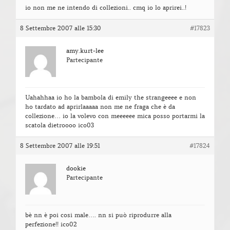
io non me ne intendo di collezioni.. cmq io lo aprirei..!
8 Settembre 2007 alle 15:30
#17823
amy.kurt-lee
Partecipante
Uahahhaa io ho la bambola di emily the strangeeee e non
ho tardato ad aprirlaaaaa non me ne fraga che è da
collezione… io la volevo con meeeeee mica posso portarmi la
scatola dietroooo ico03
8 Settembre 2007 alle 19:51
#17824
dookie
Partecipante
bè nn è poi cosi male…. nn si può riprodurre alla
perfezione!! ico02