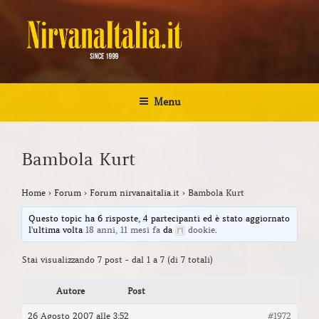
Salta
al
contenuto
NIRVANA ITALIA
Kurt Cobain Biografia Discografia
Menu
Bambola Kurt
Home
›
Forum
›
Forum nirvanaitalia.it
›
Bambola Kurt
Questo topic ha 6 risposte, 4 partecipanti ed è stato aggiornato
l'ultima volta
18 anni, 11 mesi fa
da
dookie
.
Stai visualizzando 7 post - dal 1 a 7 (di 7 totali)
Autore
Post
26 Agosto 2007 alle 3:52
#1972