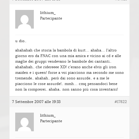
lithium_
Partecipante
u dio..
ahahahah che storia la bambola di kurt… ahaha… l’altro
giorno ero da FNAC con una mia amica e vicino ai cd e alle
maglie dei gruppi vendevano le bambole dei cantanti..
ahahahah.. che ridereeee XD! c’erano anche elvis gli iron
maiden e i queen! forse a voi piacciono ma secondo me sono
tremende.. ahahah.. però dai sono assurde.. e a me le
piacciono le cose assurde!.. mmh… cmq pensandoci bene
non la comprerei.. ahaha.. non sanno più cosa inventarsi!
7 Settembre 2007 alle 19:33
#17822
lithium_
Partecipante