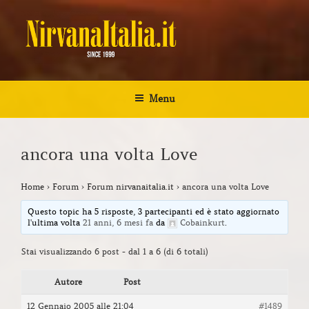
Salta
al
contenuto
NIRVANA ITALIA
Kurt Cobain Biografia Discografia
Menu
ancora una volta Love
Home
›
Forum
›
Forum nirvanaitalia.it
›
ancora una volta Love
Questo topic ha 5 risposte, 3 partecipanti ed è stato aggiornato
l'ultima volta
21 anni, 6 mesi fa
da
Cobainkurt
.
Stai visualizzando 6 post - dal 1 a 6 (di 6 totali)
Autore
Post
12 Gennaio 2005 alle 21:04
#1489