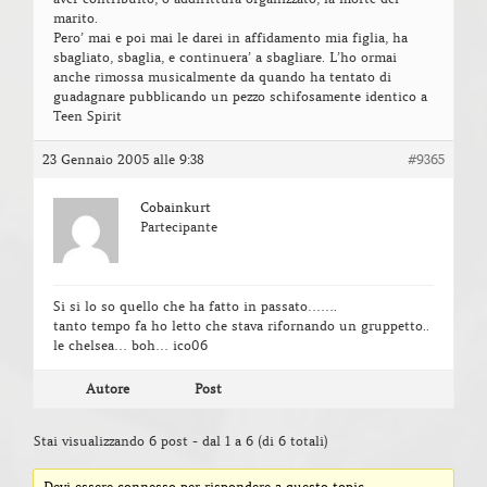
marito.
Pero’ mai e poi mai le darei in affidamento mia figlia, ha
sbagliato, sbaglia, e continuera’ a sbagliare. L’ho ormai
anche rimossa musicalmente da quando ha tentato di
guadagnare pubblicando un pezzo schifosamente identico a
Teen Spirit
23 Gennaio 2005 alle 9:38
#9365
Cobainkurt
Partecipante
Si si lo so quello che ha fatto in passato…….
tanto tempo fa ho letto che stava rifornando un gruppetto..
le chelsea… boh… ico06
Autore
Post
Stai visualizzando 6 post - dal 1 a 6 (di 6 totali)
Devi essere connesso per rispondere a questo topic.