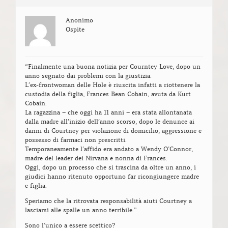
Anonimo
Ospite
“Finalmente una buona notizia per Courntey Love, dopo un
anno segnato dai problemi con la giustizia.
L’ex-frontwoman delle Hole è riuscita infatti a riottenere la
custodia della figlia, Frances Bean Cobain, avuta da Kurt
Cobain.
La ragazzina – che oggi ha 11 anni – era stata allontanata
dalla madre all’inizio dell’anno scorso, dopo le denunce ai
danni di Courtney per violazione di domicilio, aggressione e
possesso di farmaci non prescritti.
Temporaneamente l’affido era andato a Wendy O’Connor,
madre del leader dei Nirvana e nonna di Frances.
Oggi, dopo un processo che si trascina da oltre un anno, i
giudici hanno ritenuto opportuno far ricongiungere madre
e figlia.
Speriamo che la ritrovata responsabilità aiuti Courtney a
lasciarsi alle spalle un anno terribile.”
Sono l’unico a essere scettico?