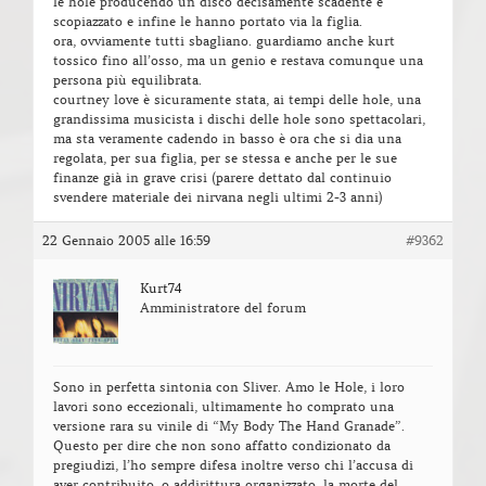
le hole producendo un disco decisamente scadente e
scopiazzato e infine le hanno portato via la figlia.
ora, ovviamente tutti sbagliano. guardiamo anche kurt
tossico fino all’osso, ma un genio e restava comunque una
persona più equilibrata.
courtney love è sicuramente stata, ai tempi delle hole, una
grandissima musicista i dischi delle hole sono spettacolari,
ma sta veramente cadendo in basso è ora che si dia una
regolata, per sua figlia, per se stessa e anche per le sue
finanze già in grave crisi (parere dettato dal continuio
svendere materiale dei nirvana negli ultimi 2-3 anni)
22 Gennaio 2005 alle 16:59
#9362
Kurt74
Amministratore del forum
Sono in perfetta sintonia con Sliver. Amo le Hole, i loro
lavori sono eccezionali, ultimamente ho comprato una
versione rara su vinile di “My Body The Hand Granade”.
Questo per dire che non sono affatto condizionato da
pregiudizi, l’ho sempre difesa inoltre verso chi l’accusa di
aver contribuito, o addirittura organizzato, la morte del