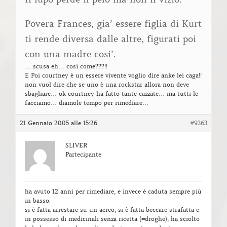
Povera Frances, gia’ essere figlia di Kurt
ti rende diversa dalle altre, figurati poi
con una madre cosi’.
… scusa eh… così come???!!
E Poi courtney è un essere vivente voglio dire anke lei caga!!
non vuol dire che se uno è una rockstar allora non deve
sbagliare… ok courtney ha fatto tante cazzate… ma tutti le
facciamo… diamole tempo per rimediare…
21 Gennaio 2005 alle 15:26
#9363
SLIVER
Partecipante
ha avuto 12 anni per rimediare, e invece è caduta sempre più
in basso.
si è fatta arrestare su un aereo, si è fatta beccare strafatta e
in possesso di medicinali senza ricetta (=droghe), ha sciolto