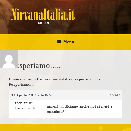
Salta
al
contenuto
NIRVANA ITALIA
Kurt Cobain Biografia Discografia
Menu
Re:speriamo…..
Home
›
Forum
›
Forum nirvanaitalia.it
›
speriamo…..
›
Re:speriamo…..
30 Aprile 2004 alle 19:57
#6892
teen spirit
magari gli diciamo anche noi si megl e
Partecipante
maradona!