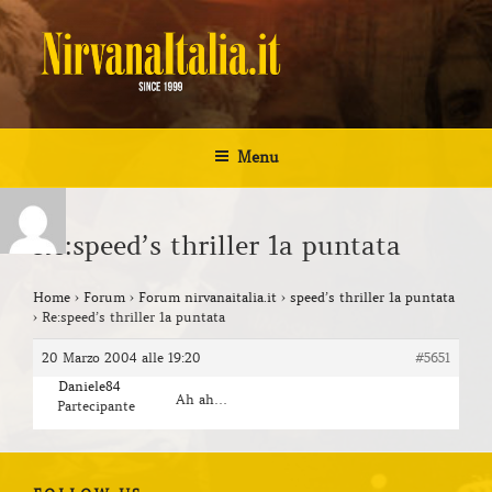
Salta
al
contenuto
NIRVANA ITALIA
Kurt Cobain Biografia Discografia
Menu
Re:speed’s thriller 1a puntata
Home
›
Forum
›
Forum nirvanaitalia.it
›
speed’s thriller 1a puntata
›
Re:speed’s thriller 1a puntata
20 Marzo 2004 alle 19:20
#5651
Daniele84
Ah ah…
Partecipante