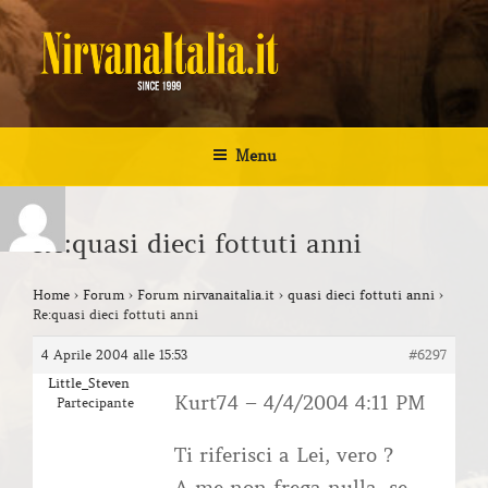
Salta
al
contenuto
NIRVANA ITALIA
Kurt Cobain Biografia Discografia
Menu
Re:quasi dieci fottuti anni
Home
›
Forum
›
Forum nirvanaitalia.it
›
quasi dieci fottuti anni
›
Re:quasi dieci fottuti anni
4 Aprile 2004 alle 15:53
#6297
Little_Steven
Kurt74 – 4/4/2004 4:11 PM
Partecipante
Ti riferisci a Lei, vero ?