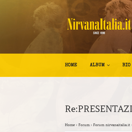
Salta
al
contenuto
NIRVANA I
Kurt Cobain Biografia Discogr
HOME
ALBUM
BIO
Re:PRESENTAZ
Home
›
Forum
›
Forum nirvanaitalia.it