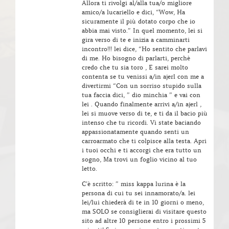
Allora ti rivolgi al/alla tua/o migliore
amico/a lucariello e dici, “Wow, Ha
sicuramente il più dotato corpo che io
abbia mai visto.” In quel momento, lei si
gira verso di te e inizia a camminarti
incontro!!! lei dice, “Ho sentito che parlavi
di me. Ho bisogno di parlarti, perchè
credo che tu sia toro , E sarei molto
contenta se tu venissi a/in ajerl con me a
divertirmi “Con un sorriso stupido sulla
tua faccia dici, ” dio minchia ” e vai con
lei . Quando finalmente arrivi a/in ajerl ,
lei si muove verso di te, e ti da il bacio più
intenso che tu ricordi. Vi state baciando
appassionatamente quando senti un
carroarmato che ti colpisce alla testa. Apri
i tuoi occhi e ti accorgi che era tutto un
sogno, Ma trovi un foglio vicino al tuo
letto.
C’è scritto: ” miss kappa lurina è la
persona di cui tu sei innamorato/a. lei
lei/lui chiederà di te in 10 giorni o meno,
ma SOLO se consiglierai di visitare questo
sito ad altre 10 persone entro i prossimi 5