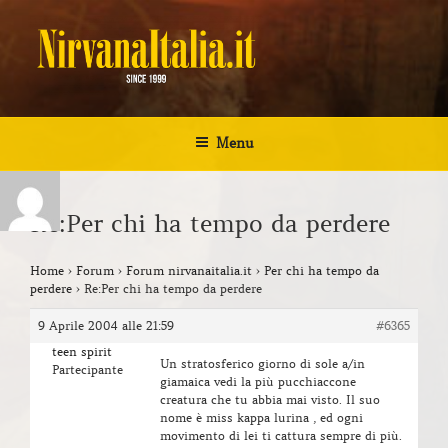
Salta
al
contenuto
NIRVANA ITALIA
Kurt Cobain Biografia Discografia
Menu
Re:Per chi ha tempo da perdere
Home
›
Forum
›
Forum nirvanaitalia.it
›
Per chi ha tempo da
perdere
›
Re:Per chi ha tempo da perdere
9 Aprile 2004 alle 21:59
#6365
teen spirit
Un stratosferico giorno di sole a/in
Partecipante
giamaica vedi la più pucchiaccone
creatura che tu abbia mai visto. Il suo
nome è miss kappa lurina , ed ogni
movimento di lei ti cattura sempre di più.