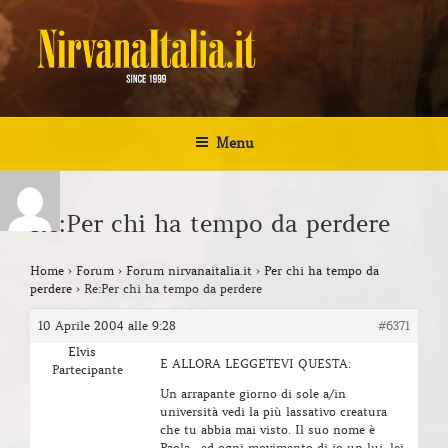
Salta
al
contenuto
NIRVANA ITALIA
Kurt Cobain Biografia Discografia
Menu
Re:Per chi ha tempo da perdere
Home
›
Forum
›
Forum nirvanaitalia.it
›
Per chi ha tempo da
perdere
›
Re:Per chi ha tempo da perdere
10 Aprile 2004 alle 9:28
#6371
Elvis
E ALLORA LEGGETEVI QUESTA:
Partecipante
Un arrapante giorno di sole a/in
università vedi la più lassativo creatura
che tu abbia mai visto. Il suo nome è
Paola , ed ogni movimento di io un lui, lei