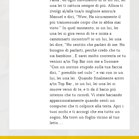
una lei ti cattura sempre di più. Allora ti
rivolgi al/alla tua/o migliore amico/a
Manuel e dici, “Wow, Ha sicuramente il
più transessuale corpo che io abbia mai
visto.” In quel momento, io un lui, lei
una lei si gira verso di te e inizia a
camminarti incontro!!! io un lui, lei una
lei dice, “Ho sentito che parlavi di me. Ho
bisogno di parlarti, perchè credo che tu
sia bambino , E sarei molto contenta se tu
venissi a/in Top Bar con me a Suonare
“Con un sorriso stupido sulla tua faccia
dici, ” prendilo nel culo ” e vai con io un
lui, lei una lei . Quando finalmente arrivi
a/in Top Bar , io un lui, lei una lei si
muove verso di te, e ti da il bacio più
intenso che tu ricordi. Vi state baciando
appassionatamente quando senti un
computer che ti colpisce alla testa. Apri i
tuoi occhi e ti accorgi che era tutto un
sogno, Ma trovi un foglio vicino al tuo
letto….