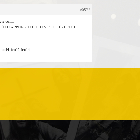
#5977
con voi…
TO D’APPOGGIO ED IO VI SOLLEVERO’ IL
 ico14 ico14 ico14