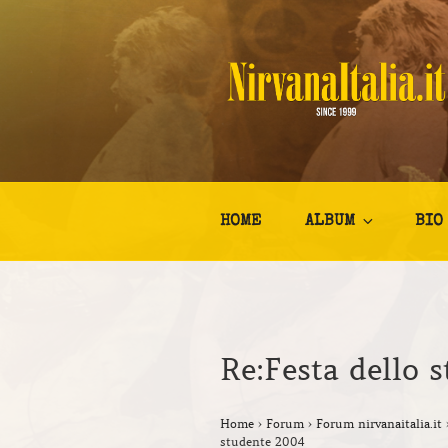
Salta
al
contenuto
NIRVANA I
Kurt Cobain Biografia Discogr
HOME
ALBUM
BIO
Re:Festa dello 
Home
›
Forum
›
Forum nirvanaitalia.it
studente 2004