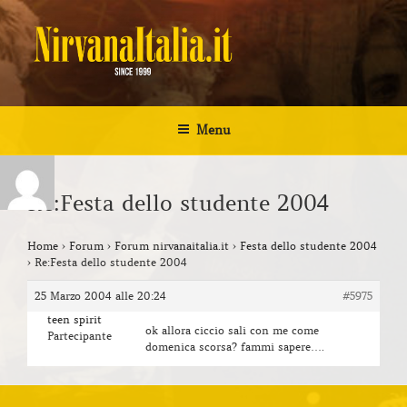
Salta
al
contenuto
NIRVANA ITALIA
Kurt Cobain Biografia Discografia
Menu
Re:Festa dello studente 2004
Home
›
Forum
›
Forum nirvanaitalia.it
›
Festa dello studente 2004
›
Re:Festa dello studente 2004
25 Marzo 2004 alle 20:24
#5975
teen spirit
ok allora ciccio sali con me come
Partecipante
domenica scorsa? fammi sapere….