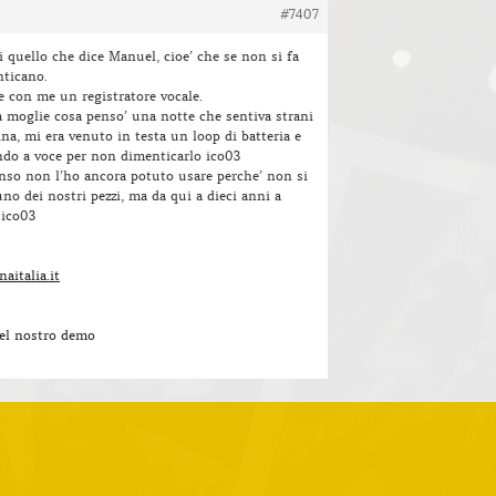
#7407
di quello che dice Manuel, cioe’ che se non si fa
nticano.
e con me un registratore vocale.
moglie cosa penso’ una notte che sentiva strani
na, mi era venuto in testa un loop di batteria e
ando a voce per non dimenticarlo ico03
nso non l’ho ancora potuto usare perche’ non si
no dei nostri pezzi, ma da qui a dieci anni a
 ico03
aitalia.it
del nostro demo