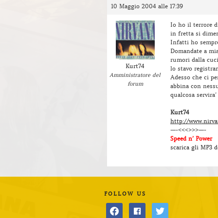
10 Maggio 2004 alle 17:39
Io ho il terrore 
in fretta si dime
Infatti ho sempr
Domandate a mia 
rumori dalla cuci
Kurt74
lo stavo registr
Amministratore del
Adesso che ci pe
forum
abbina con nessu
qualcosa servira’
Kurt74
http://www.nirvan
—-<<<>>>—-
Speed n’ Power
scarica gli MP3 
FOLLOW US
facebook
facebook
twitter