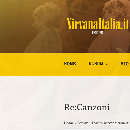
Salta
al
contenuto
NIRVANA I
Kurt Cobain Biografia Discogr
HOME
ALBUM
BIO
Re:Canzoni
Home
›
Forum
›
Forum nirvanaitalia.it