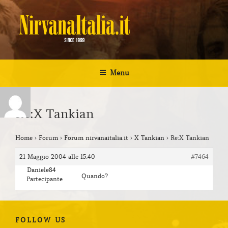
Salta
al
contenuto
NIRVANA ITALIA
Kurt Cobain Biografia Discografia
Menu
Re:X Tankian
Home
›
Forum
›
Forum nirvanaitalia.it
›
X Tankian
›
Re:X Tankian
21 Maggio 2004 alle 15:40
#7464
Daniele84
Quando?
Partecipante
FOLLOW US