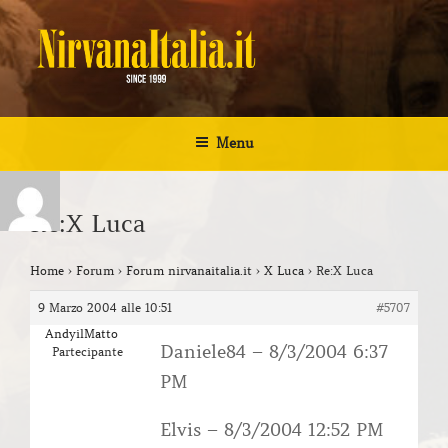
Salta
al
contenuto
NIRVANA ITALIA
Kurt Cobain Biografia Discografia
Menu
Re:X Luca
Home
›
Forum
›
Forum nirvanaitalia.it
›
X Luca
›
Re:X Luca
9 Marzo 2004 alle 10:51
#5707
AndyilMatto
Daniele84 – 8/3/2004 6:37
Partecipante
PM
Elvis – 8/3/2004 12:52 PM