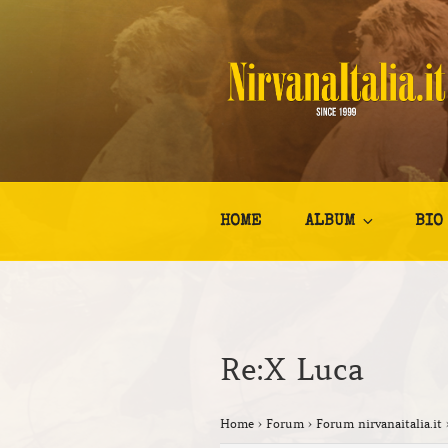
Salta
al
contenuto
NIRVANA I
Kurt Cobain Biografia Discogr
HOME
ALBUM
BIO
Re:X Luca
Home
›
Forum
›
Forum nirvanaitalia.it