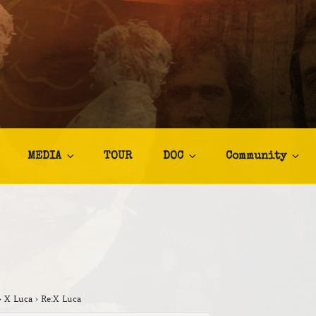
TALIA
afia
MEDIA
TOUR
DOC
Community
›
X Luca
›
Re:X Luca