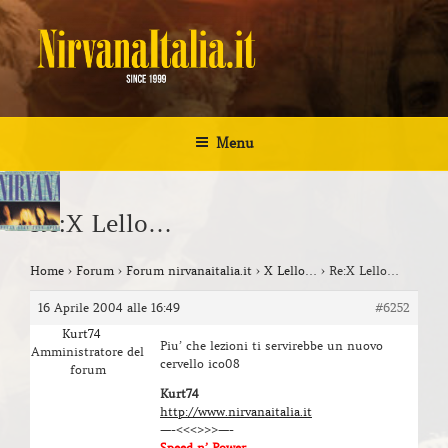
Salta
al
contenuto
NIRVANA ITALIA
Kurt Cobain Biografia Discografia
Menu
Re:X Lello…
Home
›
Forum
›
Forum nirvanaitalia.it
›
X Lello…
›
Re:X Lello…
16 Aprile 2004 alle 16:49
#6252
Kurt74
Piu’ che lezioni ti servirebbe un nuovo
Amministratore del
cervello ico08
forum
Kurt74
http://www.nirvanaitalia.it
—-<<<>>>—-
Speed n’ Power