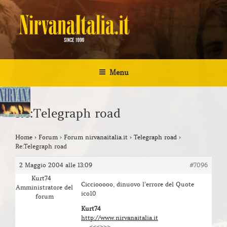
Salta
al
contenuto
NIRVANA ITALIA
Kurt Cobain Biografia Discografia
Menu
Re:Telegraph road
Home
›
Forum
›
Forum nirvanaitalia.it
›
Telegraph road
›
Re:Telegraph road
2 Maggio 2004 alle 13:09
#7096
Kurt74
Cicciooooo, dinuovo l’errore del Quote
Amministratore del
ico10
forum
Kurt74
http://www.nirvanaitalia.it
—-<<<>>>—-