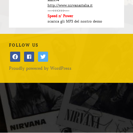
http://www.nirvanaitalia.it
—-<<<>>>—-
Speed n’ Power
scarica gli MP3 del nostro demo
FOLLOW US
facebook
facebook
twitter
Proudly powered by WordPress