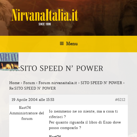
Salta
al
contenuto
NIRVANA ITALIA
Kurt Cobain Biografia Discografia
Menu
Re:SITO SPEED N’ POWER
Home
›
Forum
›
Forum nirvanaitalia.it
›
SITO SPEED N’ POWER
›
Re:SITO SPEED N’ POWER
19 Aprile 2004 alle 15:53
#6212
Kurt74
Io nemmeno ne so niente, ma a cosa ti
Amministratore del
riferisci ?
forum
Per quanto riguarda il libro di Enzo dove
posso comprarlo ?
Kurt74