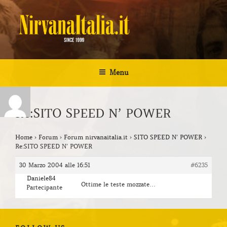
Salta
al
contenuto
NIRVANA ITALIA
Kurt Cobain Biografia Discografia
Menu
Re:SITO SPEED N’ POWER
Home
›
Forum
›
Forum nirvanaitalia.it
›
SITO SPEED N’ POWER
›
Re:SITO SPEED N’ POWER
30 Marzo 2004 alle 16:51
#6235
Daniele84
Ottime le teste mozzate…
Partecipante