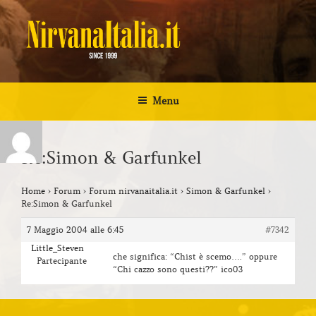
Salta
al
contenuto
NIRVANA ITALIA
Kurt Cobain Biografia Discografia
Menu
Re:Simon & Garfunkel
Home
›
Forum
›
Forum nirvanaitalia.it
›
Simon & Garfunkel
›
Re:Simon & Garfunkel
7 Maggio 2004 alle 6:45
#7342
Little_Steven
che significa: “Chist è scemo….” oppure
Partecipante
“Chi cazzo sono questi??” ico03