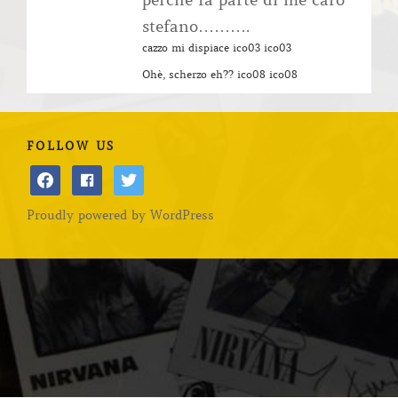
perchè fa parte di me caro
stefano……….
cazzo mi dispiace ico03 ico03
Ohè, scherzo eh?? ico08 ico08
FOLLOW US
facebook
facebook
twitter
Proudly powered by WordPress