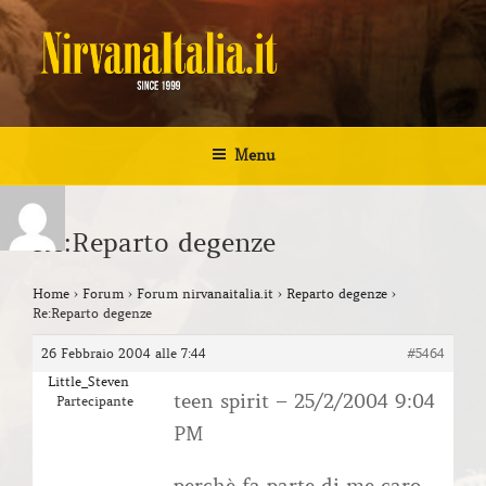
Salta
al
contenuto
NIRVANA ITALIA
Kurt Cobain Biografia Discografia
Menu
Re:Reparto degenze
Home
›
Forum
›
Forum nirvanaitalia.it
›
Reparto degenze
›
Re:Reparto degenze
26 Febbraio 2004 alle 7:44
#5464
Little_Steven
teen spirit – 25/2/2004 9:04
Partecipante
PM