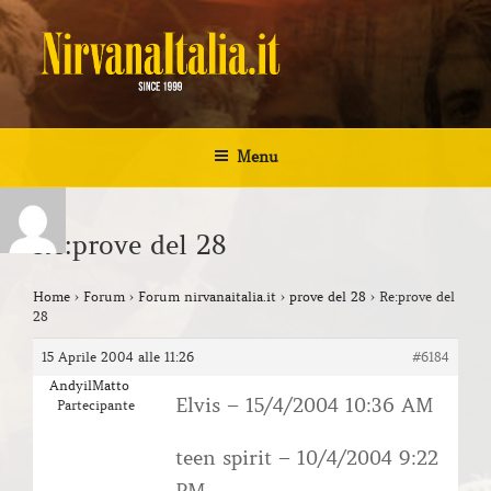
Salta
al
contenuto
NIRVANA ITALIA
Kurt Cobain Biografia Discografia
Menu
Re:prove del 28
Home
›
Forum
›
Forum nirvanaitalia.it
›
prove del 28
›
Re:prove del
28
15 Aprile 2004 alle 11:26
#6184
AndyilMatto
Elvis – 15/4/2004 10:36 AM
Partecipante
teen spirit – 10/4/2004 9:22