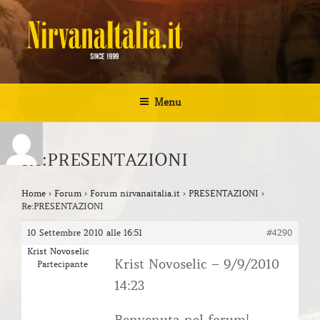
Salta
al
contenuto
NIRVANA ITALIA
Kurt Cobain Biografia Discografia
Menu
Re:PRESENTAZIONI
Home
›
Forum
›
Forum nirvanaitalia.it
›
PRESENTAZIONI
›
Re:PRESENTAZIONI
10 Settembre 2010 alle 16:51
#4290
Krist Novoselic
Krist Novoselic – 9/9/2010
Partecipante
14:23