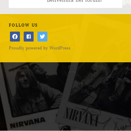
Benvenuta nel forum!
FOLLOW US
facebook
facebook
twitter
Proudly powered by WordPress