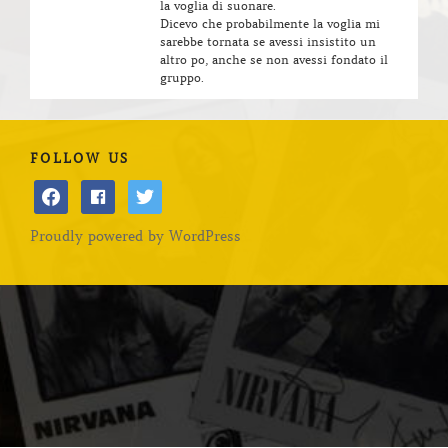
la voglia di suonare.
Dicevo che probabilmente la voglia mi
sarebbe tornata se avessi insistito un
altro po, anche se non avessi fondato il
gruppo.
FOLLOW US
facebook
facebook
twitter
Proudly powered by WordPress