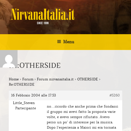
Salta
al
contenuto
NIRVANA ITALIA
Kurt Cobain Biografia Discografia
Menu
Re:OTHERSIDE
Home
›
Forum
›
Forum nirvanaitalia.it
›
OTHERSIDE
›
Re:OTHERSIDE
16 Febbraio 2004 alle 17:53
#5260
Little_Steven
no…ricordo che anche prima che fondassi
Partecipante
il gruppo mi avevi fatto la proposta varie
volte, e avevo sempre rifiutato. Avevo
perso un po’ di interesse per la musica.
Dopo l’esperienza a Maiori mi era tornata