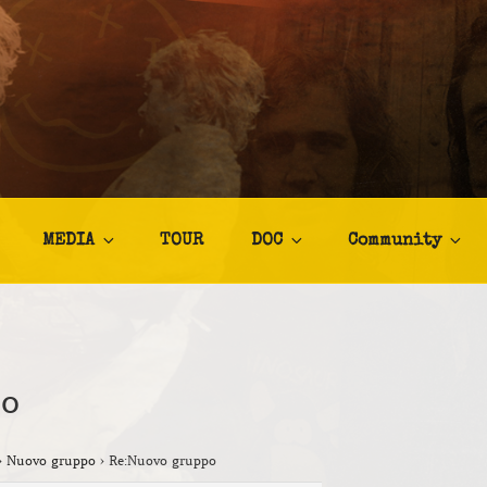
TALIA
afia
MEDIA
TOUR
DOC
Community
po
›
Nuovo gruppo
›
Re:Nuovo gruppo