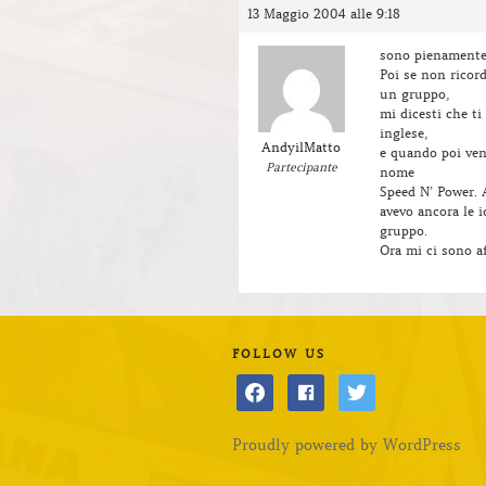
13 Maggio 2004 alle 9:18
sono pienamente 
Poi se non ricor
un gruppo,
mi dicesti che t
inglese,
AndyilMatto
e quando poi ven
Partecipante
nome
Speed N’ Power. 
avevo ancora le 
gruppo.
Ora mi ci sono a
FOLLOW US
facebook
facebook
twitter
Proudly powered by WordPress