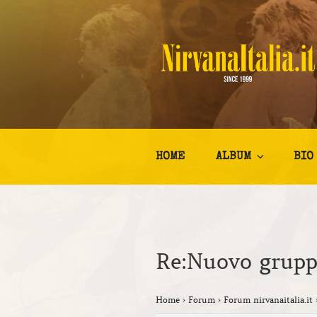
Salta
al
contenuto
NIRVANA I
Kurt Cobain Biografia Discogr
HOME
ALBUM
BIO
Re:Nuovo grup
Home
›
Forum
›
Forum nirvanaitalia.it