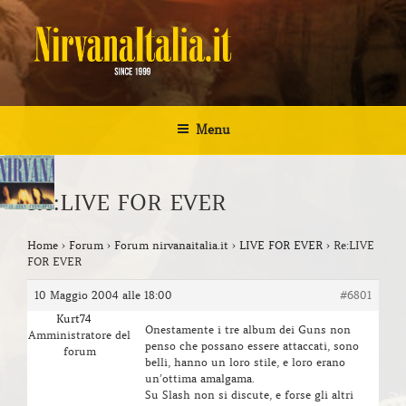
Salta
al
contenuto
NIRVANA ITALIA
Kurt Cobain Biografia Discografia
Menu
Re:LIVE FOR EVER
Home
›
Forum
›
Forum nirvanaitalia.it
›
LIVE FOR EVER
›
Re:LIVE
FOR EVER
10 Maggio 2004 alle 18:00
#6801
Kurt74
Onestamente i tre album dei Guns non
Amministratore del
penso che possano essere attaccati, sono
forum
belli, hanno un loro stile, e loro erano
un’ottima amalgama.
Su Slash non si discute, e forse gli altri