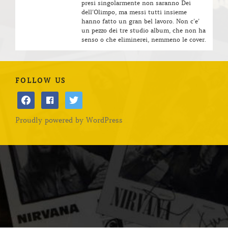
presi singolarmente non saranno Dei
dell’Olimpo, ma messi tutti insieme
hanno fatto un gran bel lavoro. Non c’e’
un pezzo dei tre studio album, che non ha
senso o che eliminerei, nemmeno le cover.
FOLLOW US
facebook
facebook
twitter
Proudly powered by WordPress