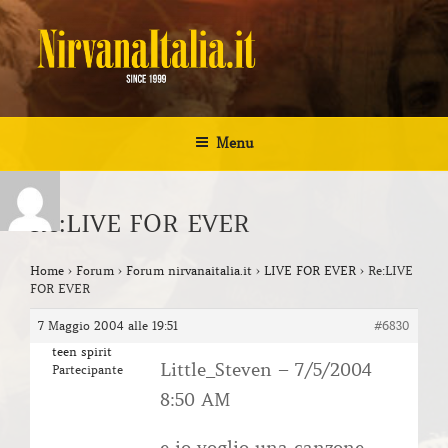
Salta
al
contenuto
NIRVANA ITALIA
Kurt Cobain Biografia Discografia
Menu
Re:LIVE FOR EVER
Home
›
Forum
›
Forum nirvanaitalia.it
›
LIVE FOR EVER
›
Re:LIVE
FOR EVER
7 Maggio 2004 alle 19:51
#6830
teen spirit
Little_Steven – 7/5/2004
Partecipante
8:50 AM