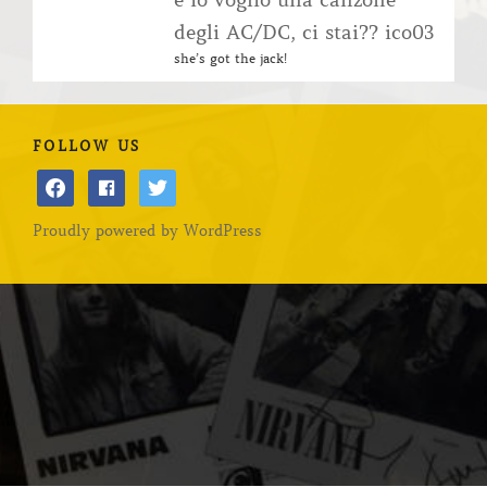
e io voglio una canzone
degli AC/DC, ci stai?? ico03
she’s got the jack!
FOLLOW US
facebook
facebook
twitter
Proudly powered by WordPress