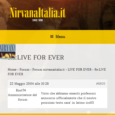
Salta
al
contenuto
NIRVANA ITALIA
Kurt Cobain Biografia Discografia
Menu
Re:LIVE FOR EVER
Home
›
Forum
›
Forum nirvanaitalia.it
›
LIVE FOR EVER
›
Re:LIVE
FOR EVER
22 Maggio 2004 alle 10:28
#6805
Kurt74
Visto che abbiamo emeriti professori
Amministratore del
annuncio ufficialmente che il nostro
forum
prossimo testo sara’ in latino ico03