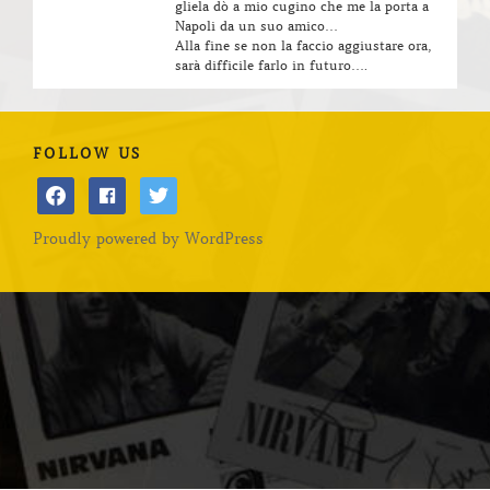
gliela dò a mio cugino che me la porta a
Napoli da un suo amico…
Alla fine se non la faccio aggiustare ora,
sarà difficile farlo in futuro….
FOLLOW US
facebook
facebook
twitter
Proudly powered by WordPress