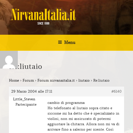
Salta
al
contenuto
NIRVANA ITALIA
Kurt Cobain Biografia Discografia
Menu
Re:liutaio
Home
›
Forum
›
Forum nirvanaitalia.it
›
liutaio
›
Re:liutaio
29 Marzo 2004 alle 17:11
#6140
Little_Steven
cambio di programma
Partecipante
Ho telefonato al liutaio sopra citato e
siccome mi ha detto che è specializzato in
violini, non mi assicurato di potermi
aggiustare la chitarra. Allora non mi va di
arrivare fino a salerno per niente. Così