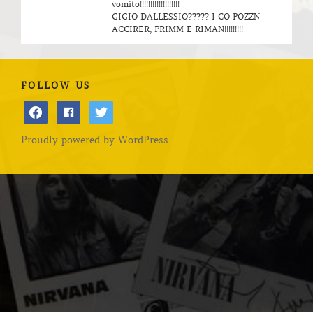
vomito!!!!!!!!!!!!!!!!!!!
GIGIO DALLESSIO????? I CO POZZN
ACCIRER, PRIMM E RIMAN!!!!!!!!!
FOLLOW US
facebook
facebook
twitter
Proudly powered by WordPress