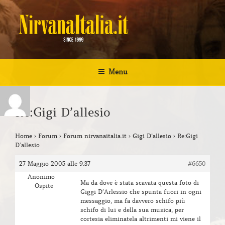
Salta
al
contenuto
NIRVANA ITALIA
Kurt Cobain Biografia Discografia
Menu
Re:Gigi D’allesio
Home
›
Forum
›
Forum nirvanaitalia.it
›
Gigi D’allesio
›
Re:Gigi
D’allesio
27 Maggio 2005 alle 9:37
#6650
Anonimo
Ma da dove è stata scavata questa foto di
Ospite
Giggi D’Arlessio che spunta fuori in ogni
messaggio, ma fa davvero schifo più
schifo di lui e della sua musica, per
cortesia eliminatela altrimenti mi viene il