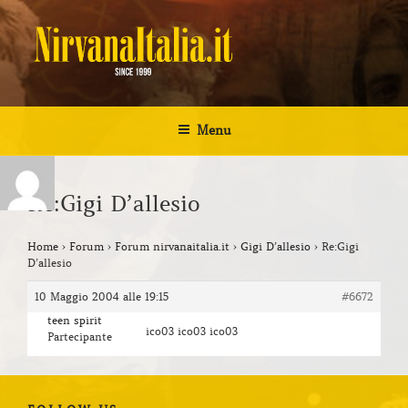
Salta
al
contenuto
NIRVANA ITALIA
Kurt Cobain Biografia Discografia
Menu
Re:Gigi D’allesio
Home
›
Forum
›
Forum nirvanaitalia.it
›
Gigi D’allesio
›
Re:Gigi
D’allesio
10 Maggio 2004 alle 19:15
#6672
teen spirit
ico03 ico03 ico03
Partecipante