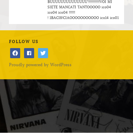
BUUUUUUUUUUUUUU’!!!!!!!!!!!!!VOI MI
SIETE MANCATI TANTOOOOO ico04
ico04 ico04 !!!!!!!
! 1BACI8!CIAOOOOOOOOOOO ico14 ico01
FOLLOW US
facebook
facebook
twitter
Proudly powered by WordPress