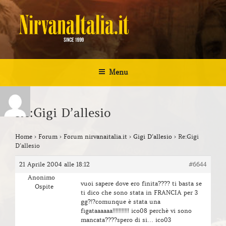
Salta
al
contenuto
NIRVANA ITALIA
Kurt Cobain Biografia Discografia
Menu
Re:Gigi D’allesio
Home
›
Forum
›
Forum nirvanaitalia.it
›
Gigi D’allesio
›
Re:Gigi
D’allesio
21 Aprile 2004 alle 18:12
#6644
Anonimo
vuoi sapere dove ero finita???? ti basta se
Ospite
ti dico che sono stata in FRANCIA per 3
gg?!?comunque è stata una
figataaaaaa!!!!!!!!!!! ico08 perchè vi sono
mancata????spero di si… ico03