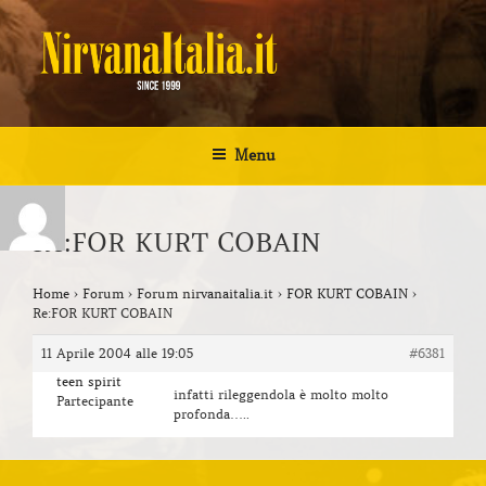
Salta
al
contenuto
NIRVANA ITALIA
Kurt Cobain Biografia Discografia
Menu
Re:FOR KURT COBAIN
Home
›
Forum
›
Forum nirvanaitalia.it
›
FOR KURT COBAIN
›
Re:FOR KURT COBAIN
11 Aprile 2004 alle 19:05
#6381
teen spirit
infatti rileggendola è molto molto
Partecipante
profonda…..