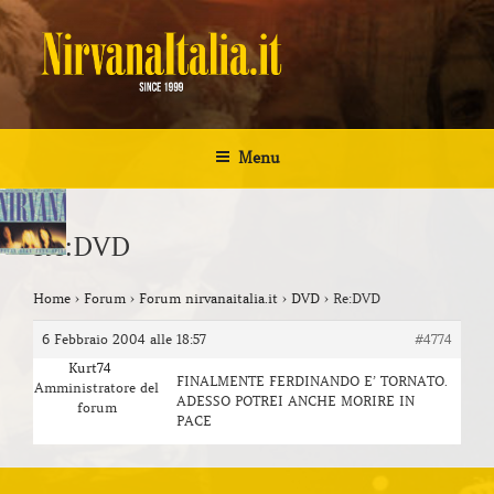
Salta
al
contenuto
NIRVANA ITALIA
Kurt Cobain Biografia Discografia
Menu
Re:DVD
Home
›
Forum
›
Forum nirvanaitalia.it
›
DVD
›
Re:DVD
6 Febbraio 2004 alle 18:57
#4774
Kurt74
FINALMENTE FERDINANDO E’ TORNATO.
Amministratore del
ADESSO POTREI ANCHE MORIRE IN
forum
PACE