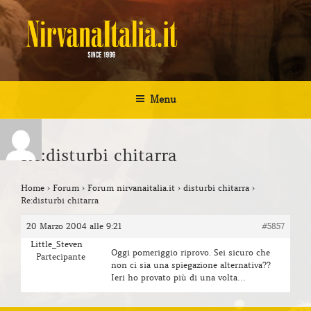
Salta
al
contenuto
NIRVANA ITALIA
Kurt Cobain Biografia Discografia
Menu
Re:disturbi chitarra
Home
›
Forum
›
Forum nirvanaitalia.it
›
disturbi chitarra
›
Re:disturbi chitarra
20 Marzo 2004 alle 9:21
#5857
Little_Steven
Oggi pomeriggio riprovo. Sei sicuro che
Partecipante
non ci sia una spiegazione alternativa??
Ieri ho provato più di una volta…