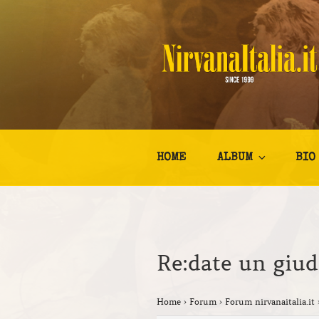
Salta
al
contenuto
NIRVANA I
Kurt Cobain Biografia Discogr
HOME
ALBUM
BIO
Re:date un giud
Home
›
Forum
›
Forum nirvanaitalia.it