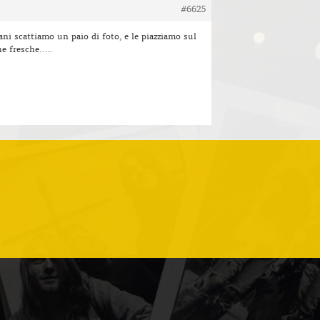
#6625
ni scattiamo un paio di foto, e le piazziamo sul
he fresche…..