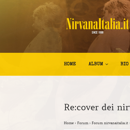
Salta
al
contenuto
NIRVANA I
Kurt Cobain Biografia Discogr
HOME
ALBUM
BIO
Re:cover dei ni
Home
›
Forum
›
Forum nirvanaitalia.it