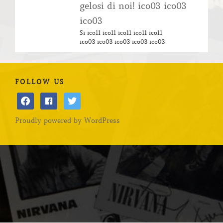
gelosi di noi! ico03 ico03
ico03
Si ico11 ico11 ico11 ico11 ico11
ico03 ico03 ico03 ico03 ico03
FOLLOW US
facebook
facebook
twitter
Proudly powered by WordPress