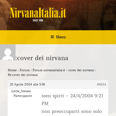
Salta
al
contenuto
NIRVANA ITALIA
Kurt Cobain Biografia Discografia
Menu
Re:cover dei nirvana
Home
›
Forum
›
Forum nirvanaitalia.it
›
cover dei nirvana
›
Re:cover dei nirvana
25 Aprile 2004 alle 5:56
#6624
Little_Steven
teen spirit – 24/4/2004 9:21
Partecipante
PM
non preoccuparti sono solo