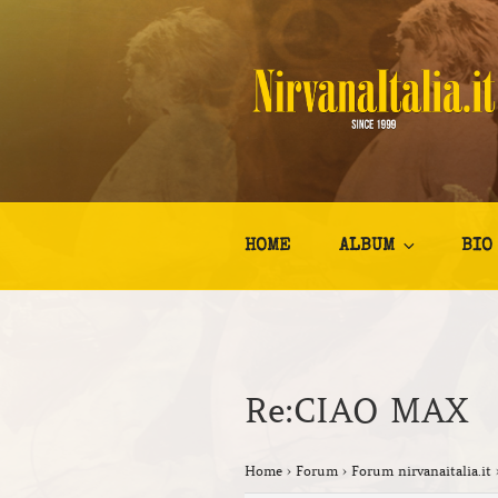
Salta
al
contenuto
NIRVANA I
Kurt Cobain Biografia Discogr
HOME
ALBUM
BIO
Re:CIAO MAX
Home
›
Forum
›
Forum nirvanaitalia.it