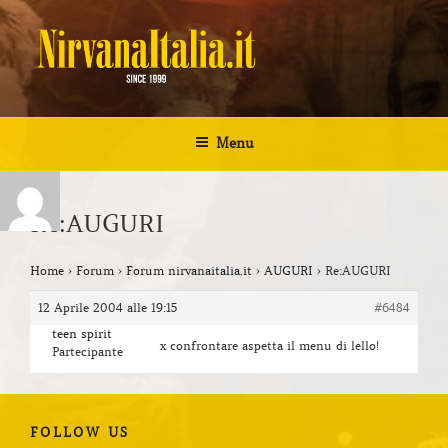
Salta
al
contenuto
NIRVANA ITALIA
Kurt Cobain Biografia Discografia
Menu
Re:AUGURI
Home
›
Forum
›
Forum nirvanaitalia.it
›
AUGURI
›
Re:AUGURI
12 Aprile 2004 alle 19:15
#6484
teen spirit
x confrontare aspetta il menu di lello!
Partecipante
FOLLOW US