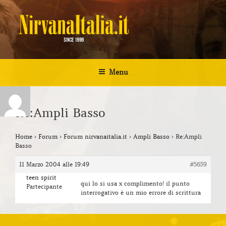
Salta
al
contenuto
NIRVANA ITALIA
Kurt Cobain Biografia Discografia
Menu
Re:Ampli Basso
Home
›
Forum
›
Forum nirvanaitalia.it
›
Ampli Basso
›
Re:Ampli
Basso
11 Marzo 2004 alle 19:49
#5659
teen spirit
qui lo si usa x complimento! il punto
Partecipante
interrogativo è un mio errore di scrittura